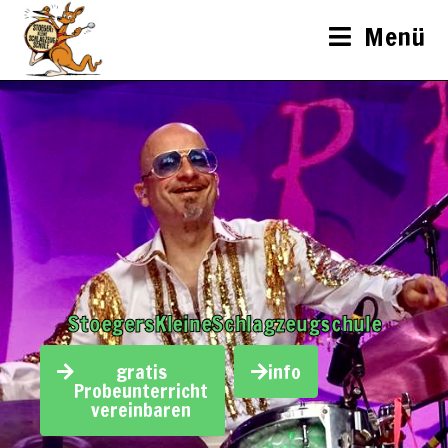
Menü
StoegersKleineSchlagzeugschule
gratis
info
Probeunterricht
vereinbaren